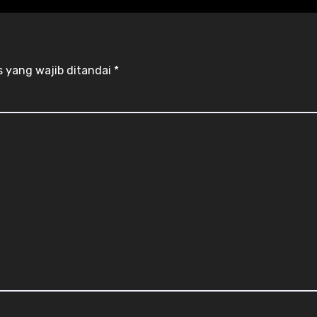
 yang wajib ditandai
*