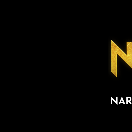
Skip
to
content
NAR