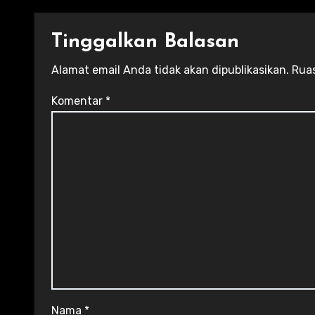
Tinggalkan Balasan
Alamat email Anda tidak akan dipublikasikan.
Ruas
Komentar
*
Nama
*