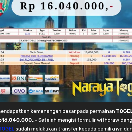
 mendapatkan kemenangan besar pada permainan
TOGE
p16.040.000,,-
Setelah mengisi formulir withdraw den
TOGEL
sudah melakukan transfer kepada pemiliknya da