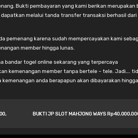
enang. Bukti pembayaran yang kami berikan merupakan 
dapatkan melalui tanda transfer transaksi berhasil dari
ada pemenang karena sudah mempercayakan kami sebag
nangan member hingga lunas.
na bandar togel online sekarang yang terpercaya
an kemenangan member tanpa bertele – tele. Jadi…. ti
a kemenangan anda berapapun akan dibayarakan hingga
00,
BUKTI JP SLOT MAHJONG WAYS Rp40.000.00