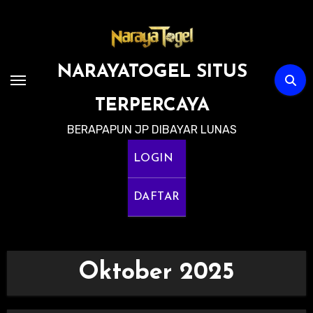
Skip
to
content
NARAYATOGEL SITUS
TERPERCAYA
BERAPAPUN JP DIBAYAR LUNAS
LOGIN
DAFTAR
Oktober 2025