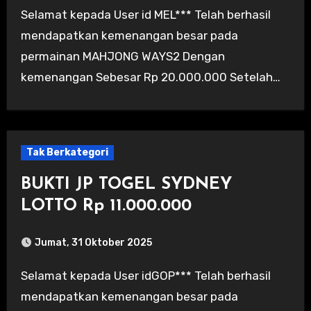
Selamat kepada User id MEL*** Telah berhasil
mendapatkan kemenangan besar pada
permainan MAHJONG WAYS2 Dengan
kemenangan Sebesar Rp 20.000.000 Setelah…
Tak Berkategori
BUKTI JP TOGEL SYDNEY
LOTTO Rp 11.000.000
Jumat, 31 Oktober 2025
Selamat kepada User idGOP*** Telah berhasil
mendapatkan kemenangan besar pada