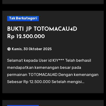
Tak Berkategori
BUKTI JP TOTOMACAU4D
Rp 12.500.000
Kamis, 30 Oktober 2025
Selamat kepada User id KIY*** Telah berhasil
mendapatkan kemenangan besar pada
permainan TOTOMACAU4D Dengan kemenangan
Sebesar Rp 12.500.000 Setelah mengisi…