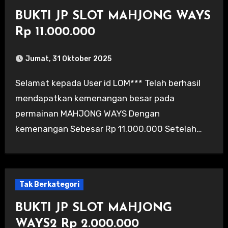
BUKTI JP SLOT MAHJONG WAYS
Rp 11.000.000
Jumat, 31 Oktober 2025
Selamat kepada User id LOM*** Telah berhasil
mendapatkan kemenangan besar pada
permainan MAHJONG WAYS Dengan
kemenangan Sebesar Rp 11.000.000 Setelah…
Tak Berkategori
BUKTI JP SLOT MAHJONG
WAYS2 Rp 2.000.000