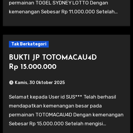
permainan TOGEL SYDNEY LOTTO Dengan
kemenangan Sebesar Rp 11.000.000 Setelah…
Tak Berkategori
BUKTI JP TOTOMACAU4D
Rp 15.000.000
Kamis, 30 Oktober 2025
Selamat kepada User id SUS*** Telah berhasil
mendapatkan kemenangan besar pada
permainan TOTOMACAU4D Dengan kemenangan
Sebesar Rp 15.000.000 Setelah mengisi…