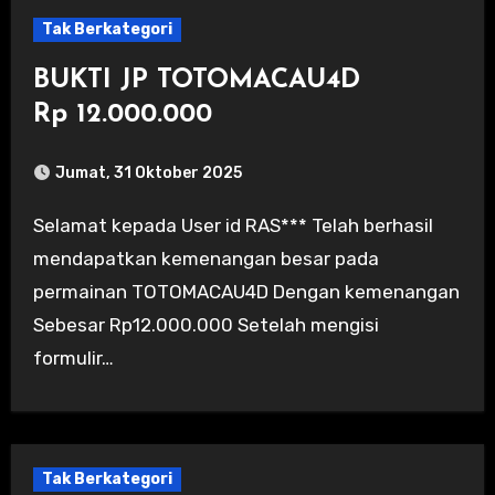
Tak Berkategori
BUKTI JP TOTOMACAU4D
Rp 12.000.000
Jumat, 31 Oktober 2025
Selamat kepada User id RAS*** Telah berhasil
mendapatkan kemenangan besar pada
permainan TOTOMACAU4D Dengan kemenangan
Sebesar Rp12.000.000 Setelah mengisi
formulir…
Tak Berkategori