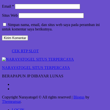
Email
*
Situs Web
Simpan nama, email, dan situs web saya pada peramban ini
untuk komentar saya berikutnya.
CEK RTP SLOT
NARAYATOGEL SITUS TERPERCAYA
BERAPAPUN JP DIBAYAR LUNAS
Copyright Narayatogel © All rights reserved
|
Blogus
by
Themeansar
.
LOGIN