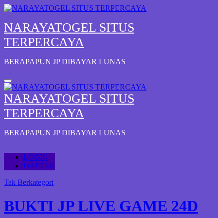
Skip
to
NARAYATOGEL SITUS
content
TERPERCAYA
BERAPAPUN JP DIBAYAR LUNAS
NARAYATOGEL SITUS
TERPERCAYA
BERAPAPUN JP DIBAYAR LUNAS
LOGIN
DAFTAR
Tak Berkategori
BUKTI JP LIVE GAME 24D