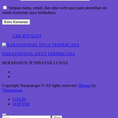
Simpan nama, email, dan situs web saya pada peramban ini
untuk komentar saya berikutnya.
CEK RTP SLOT
NARAYATOGEL SITUS TERPERCAYA
BERAPAPUN JP DIBAYAR LUNAS
Copyright Narayatogel © All rights reserved
|
Blogus
by
Themeansar
.
LOGIN
DAFTAR
Cari