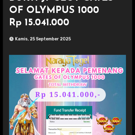
OF OLYMPUS 1000
Rp 15.041.000
Kamis, 25 September 2025