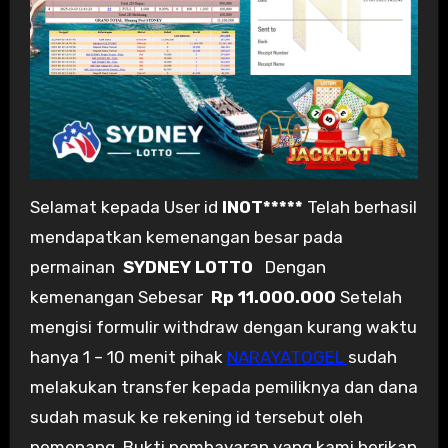
Selamat kepada User id
INOT*****
Telah berhasil
mendapatkan kemenangan besar pada
permainan
SYDNEY LOTTO
Dengan
kemenangan Sebesar
Rp 11.000.000
Setelah
mengisi formulir withdraw dengan kurang waktu
hanya 1 – 10 menit pihak
NARAYATOGEL
sudah
melakukan transfer kepada pemiliknya dan dana
sudah masuk ke rekening id tersebut oleh
pemenang. Bukti pembayaran yang kami berikan