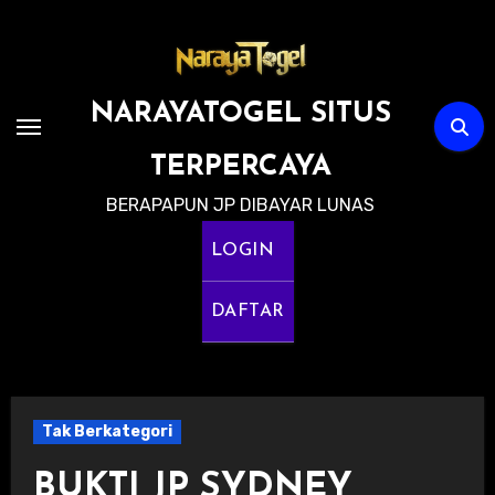
Skip
to
content
NARAYATOGEL SITUS
TERPERCAYA
BERAPAPUN JP DIBAYAR LUNAS
LOGIN
DAFTAR
Tak Berkategori
BUKTI JP SYDNEY