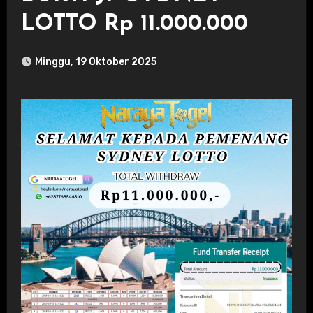
LOTTO Rp 11.000.000
Minggu, 19 Oktober 2025