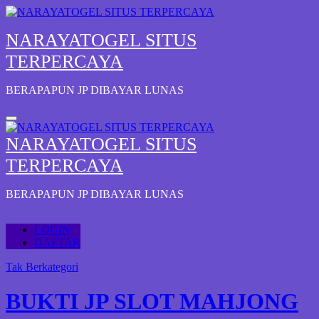
Skip
to
NARAYATOGEL SITUS
content
TERPERCAYA
BERAPAPUN JP DIBAYAR LUNAS
NARAYATOGEL SITUS
TERPERCAYA
BERAPAPUN JP DIBAYAR LUNAS
LOGIN
DAFTAR
Tak Berkategori
BUKTI JP SLOT MAHJONG