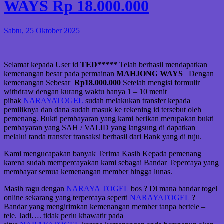
WAYS Rp 18.000.000
Sabtu, 25 Oktober 2025
Selamat kepada User id
TED*****
Telah berhasil mendapatkan
kemenangan besar pada permainan
MAHJONG WAYS
Dengan
kemenangan Sebesar
Rp18.000.000
Setelah mengisi formulir
withdraw dengan kurang waktu hanya 1 – 10 menit
pihak
NARAYATOGEL
sudah melakukan transfer kepada
pemiliknya dan dana sudah masuk ke rekening id tersebut oleh
pemenang. Bukti pembayaran yang kami berikan merupakan bukti
pembayaran yang SAH / VALID yang langsung di dapatkan
melalui tanda transfer transaksi berhasil dari Bank yang di tuju.
Kami mengucapakan banyak Terima Kasih Kepada pemenang
karena sudah mempercayakan kami sebagai Bandar Tepercaya yang
membayar semua kemenangan member hingga lunas.
Masih ragu dengan
NARAYA TOGEL
bos ? Di mana bandar togel
online sekarang yang terpercaya seperti
NARAYATOGEL
?
Bandar yang mengirimkan kemenangan member tanpa bertele –
tele. Jadi…. tidak perlu khawatir pada