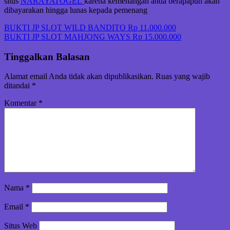
situs
NARAYATOGEL
karena kemenangan anda berapapun akan
dibayarakan hingga lunas kepada pemenang
Navigasi
BUKTI JP SLOT WILD BANDITO Rp 11.000.000
BUKTI JP SLOT MAHJONG WAYS Rp 15.000.000
pos
Tinggalkan Balasan
Alamat email Anda tidak akan dipublikasikan.
Ruas yang wajib
ditandai
*
Komentar
*
Nama
*
Email
*
Situs Web