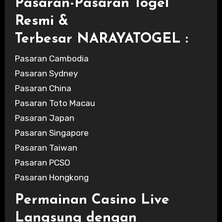
Pasaran-Pasaran Togel
Resmi &
Terbesar
NARAYATOGEL
:
Pasaran Cambodia
Pasaran Sydney
Pasaran China
Pasaran Toto Macau
Pasaran Japan
Pasaran Singapore
Pasaran Taiwan
Pasaran PCSO
Pasaran Hongkong
Permainan Casino Live
Langsung dengan