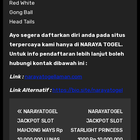
Red White
Gong Ball
Head Tails
Ayo segera daftarkan diri anda pada situs
terpercaya kami hanya di NARAYA TOGEL.
Untuk info pendaftaran lebih lanjut boleh
hubungi kontak dibawah ini :
Link :
narayatogellaman.com
Link Alternatif :
https://bio.site/narayatogel
Navigasi
NARAYATOGEL
NARAYATOGEL
pos
JACKPOT SLOT
JACKPOT SLOT
MAHJONG WAYS Rp
STARLIGHT PRINCESS
10.000.000 LUNAS
1000 Rp 10.000.000