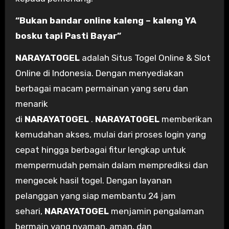
“Bukan bandar online kaleng – kaleng YA
bosku tapi Pasti Bayar”
NARAYATOGEL
adalah Situs Togel Online & Slot
Online di Indonesia. Dengan menyediakan
berbagai macam permainan yang seru dan
menarik
di
NARAYATOGEL
.
NARAYATOGEL
memberikan
kemudahan akses, mulai dari proses login yang
cepat hingga berbagai fitur lengkap untuk
mempermudah pemain dalam memprediksi dan
mengecek hasil togel. Dengan layanan
pelanggan yang siap membantu 24 jam
sehari,
NARAYATOGEL
menjamin pengalaman
bermain yang nyaman, aman, dan