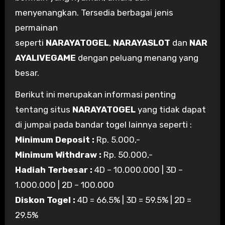
menyenangkan. Tersedia berbagai jenis
permainan
seperti
NARAYATOGEL
,
NARAYASLOT
dan
NAR
AYALIVEGAME
dengan peluang menang yang
besar.
Berikut ini merupakan informasi penting
tentang situs
NARAYATOGEL
yang tidak dapat
di jumpai pada bandar togel lainnya seperti :
Minimum Deposit :
Rp. 5.000,-
Minimum Withdraw :
Rp. 50.000,-
Hadiah Terbesar :
4D – 10.000.000 | 3D –
1.000.000 | 2D – 100.000
Diskon Togel :
4D = 66.5% | 3D = 59.5% | 2D =
29.5%