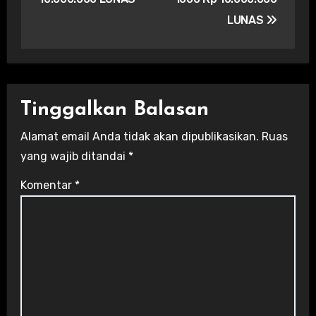
LUNAS
Tinggalkan Balasan
Alamat email Anda tidak akan dipublikasikan.
Ruas
yang wajib ditandai
*
Komentar
*