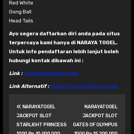
Red White
Gong Ball
Head Tails
Ayo segera daftarkan diri anda pada situs
terpercaya kami hanya di NARAYA TOGEL.
Untuk info pendaftaran lebih lanjut boleh
hubungi kontak dibawah ini :
Link :
narayatogellaman.com
Link Alternatif :
https://bio.site/narayatogel
Navigasi
NARAYATOGEL
NARAYATOGEL
pos
JACKPOT SLOT
JACKPOT SLOT
STARLIGHT PRINCESS
GATES OF OLYMPUS
1000 Rp 10.000.000
1000 Rp 15.200.000