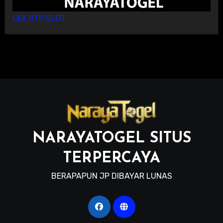
CEK RTP SLOT
NARAYATOGEL SITUS
TERPERCAYA
BERAPAPUN JP DIBAYAR LUNAS