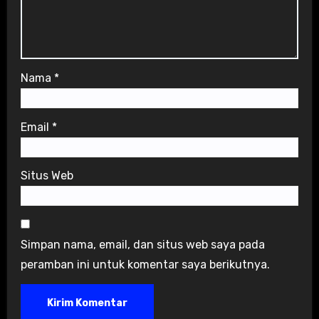
Nama
*
Email
*
Situs Web
Simpan nama, email, dan situs web saya pada
peramban ini untuk komentar saya berikutnya.