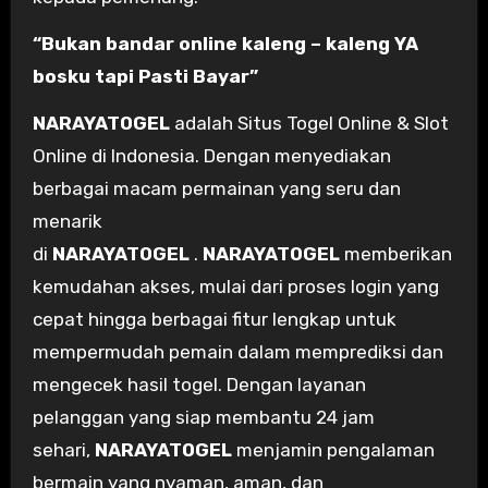
“Bukan bandar online kaleng – kaleng YA
bosku tapi Pasti Bayar”
NARAYATOGEL
adalah Situs Togel Online & Slot
Online di Indonesia. Dengan menyediakan
berbagai macam permainan yang seru dan
menarik
di
NARAYATOGEL
.
NARAYATOGEL
memberikan
kemudahan akses, mulai dari proses login yang
cepat hingga berbagai fitur lengkap untuk
mempermudah pemain dalam memprediksi dan
mengecek hasil togel. Dengan layanan
pelanggan yang siap membantu 24 jam
sehari,
NARAYATOGEL
menjamin pengalaman
bermain yang nyaman, aman, dan