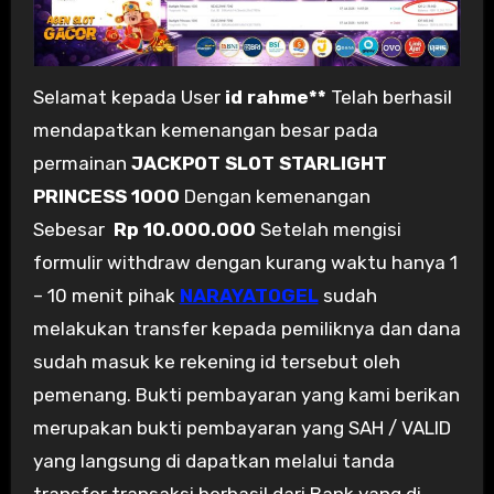
Selamat kepada User
id rahme**
Telah berhasil
mendapatkan kemenangan besar pada
permainan
JACKPOT SLOT STARLIGHT
PRINCESS 1000
Dengan kemenangan
Sebesar
Rp 10.000.000
Setelah mengisi
formulir withdraw dengan kurang waktu hanya 1
– 10 menit pihak
NARAYATOGEL
sudah
melakukan transfer kepada pemiliknya dan dana
sudah masuk ke rekening id tersebut oleh
pemenang. Bukti pembayaran yang kami berikan
merupakan bukti pembayaran yang SAH / VALID
yang langsung di dapatkan melalui tanda
transfer transaksi berhasil dari Bank yang di